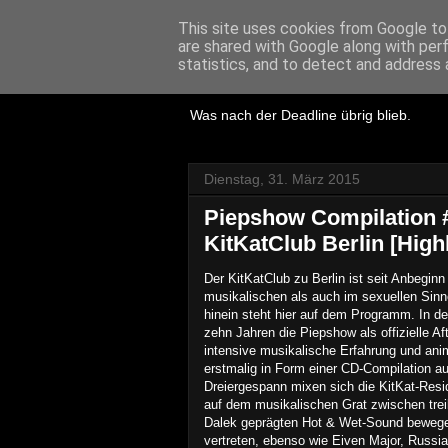
This site uses cookies from Google to 
are shared with Google along with per
Lost Reviews
statistics, and to detect and address 
Was nach der Deadline übrig blieb.
Dienstag, 31. März 2015
Piepshow Compilation #
KitKatClub Berlin [High
Der KitKatClub zu Berlin ist seit Anbeginn
musikalischen als auch im sexuellen Sinn
hinein steht hier auf dem Programm. In d
zehn Jahren die Piepshow als offizielle A
intensive musikalische Erfahrung und an
erstmalig in Form einer CD-Compilation 
Dreiergespann mixen sich die KitKat-Resi
auf dem musikalischen Gra
t
zwischen tre
Dalek geprägten Hot & Wet-Sound bewegen
vertreten, ebenso wie Eiven Major, Russia