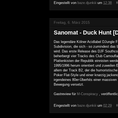
Eingestellt von
baze.djunkiii
um
12:38
K
Freitag, 6. März 2015
Sanomat - Duck Hunt [
Das legendäre Kölner Acidlabel D
J
ungle F
Subdivision, die sich - so zumindest das 
wird. Das erste Release des DJF Southcoas
beherbergt vier Tracks des Club Camoufla
Plattenkisten der Republik einnisten werd
1995/1996 herum orientiert und zuweilen 
allem der Track B2, der die humoristisch
Poker Flat-Style und einer knarzig jacken
irgendeines 80er-Überhits einer massiven H
Bewegung versetzt.
Gastreview für
M-Co
nspiracy
, veröffentl
Eingestellt von
baze.djunkiii
um
02:29
K