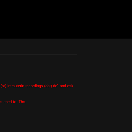
(at) intrauterin-recordings (dot) de" and ask
istened to. Thx.