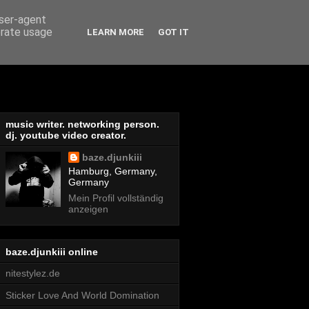
user-agent
erate usage
LEARN MORE
GOT IT
music writer. networking person.
dj. youtube video creator.
baze.djunkiii
Hamburg, Germany,
Germany
Mein Profil vollständig
anzeigen
baze.djunkiii online
nitestylez.de
Sticker Love And World Domination