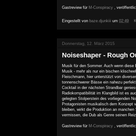
Gastreview für
M-Co
nspiracy
, veröffentl
Eingestellt von
baze.djunkiii
um
02:49
K
Donnerstag, 12. März 2015
Noiseshaper - Rough O
Musik für den Sommer. Auch wenn diese E
Musik - mehr als nur ein bischen klischee
Fleischmann, hier unterstützt von diverse
tonnenschwerer Bässe ein nahezu perfekt 
Cocktail in der nächsten Strandbar genie
Radiokompatibilität im Klangbild ist es 
gelegten Stolperstein des vorliegenden 
Protagonisten musikalisch dem Konzept 
bleiben, wirkt die Produktion an manchen 
vermissen, die Dub als Genre seinen Reiz 
Gastreview für
M-Co
nspiracy
, veröffentl