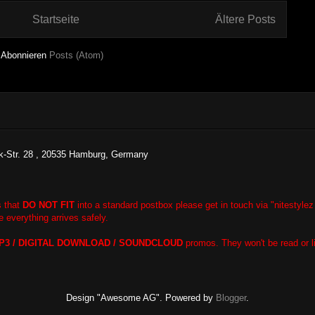
Startseite
Ältere Posts
Abonnieren
Posts (Atom)
ck-Str. 28 , 20535 Hamburg, Germany
s that
DO NOT FIT
into a standard postbox please get in touch via "nitestylez 
e everything arrives safely.
P3 / DIGITAL DOWNLOAD / SOUNDCLOUD
promos. They won't be read or l
Design "Awesome AG". Powered by
Blogger
.