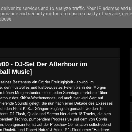
deliver its services and to analyze traffic. Your IP address and 
formance and security metrics to ensure quality of service, gen
 From The Archive
abuse.
00 - DJ-Set Der Afterhour im
ball Music]
 seines Bestehens ein Ort der Freizügigkeit - sowohl im
e, denn lustvolles und lustbewusstes Feiern bis in den Morgen
en frühen Morgenstunden eines jeden Sonntags startet seit über
fterhour des KitKat-Wochenendes und auch hier wird Wert auf
imierende Sounds gelegt, die nun nach einer Dekade des Exzesses
auch den Nicht-KitKat-Gängern zugänglich gemacht werden.
Im
dents DJ Flash, Qualle und Sereno hier durch 18 Tracks, die sich
ibendem Techno, pumpendem Progressive und dem von Corvin
. Letztgenannter ist auf der Piepshow-Compilation selbstredend
n Roulette und Robert Natus' & Arkus P.'s Floorburner "Hardcore