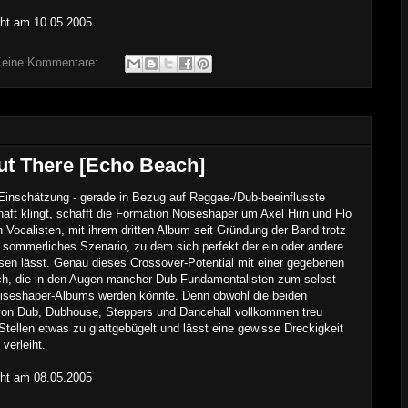
icht am
1
0
.0
5
.2005
eine Kommentare:
ut There [Echo Beach]
inschätzung - gerade in Bezug auf Reggae-/Dub-beeinflusste
haft klingt, schafft die Formation Noiseshaper um Axel Hirn und Flo
n Vocalisten, mit ihrem dritten Album seit Gründung der Band trotz
sommerliches Szenario, zu dem sich perfekt der ein oder andere
ssen lässt. Genau dieses Crossover-Potential mit einer gegebenen
auch, die in den Augen mancher Dub-Fundamentalisten zum selbst
Noiseshaper-Albums werden könnte. Denn obwohl die beiden
von Dub, Dubhouse, Steppers und Dancehall vollkommen treu
Stellen etwas zu glattgebügelt und lässt eine gewisse Dreckigkeit
verleiht.
icht am
08
.0
5
.2005