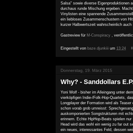
Salsa" sowie diverse Eigenproduktionen a
durchaus runde Mischung ergeben.
Macht 
Vinylisten eine spannende Zusammenstellu
ein liebloses Zusammenschustern von Hits
kurzer Halbwertszeit wahrscheinlich auch 
Gastreview für
M-Co
nspiracy
, veröffentl
Eingestellt von
baze.djunkiii
um
13:24
K
Donnerstag, 19. März 2015
Why? - Sanddollars E.P.
Yoni Wolf - bisher im Alleingang unter d
vierköpfigen Indie-/Folk-Hop-Quartets, 
Longplayer der Formation wird als Teaser 
schon vorab grob umreisst: Sprechgesang 
auskomponierten Songstrukturen mit echte
erinnern. Echte HipHop-Beats spielen nur
Head wird das wohl ein wenig zu far out se
ein neues, interessantes Feld, dessen wei