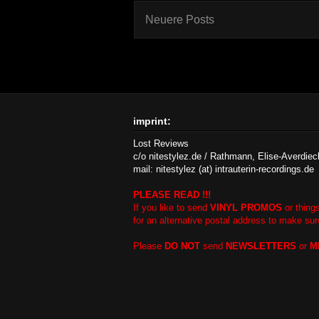
Neuere Posts
imprint:
Lost Reviews
c/o nitestylez.de / Rathmann, Elise-Averdie
mail: nitestylez (at) intrauterin-recordings.de
PLEASE READ !!!
If you like to send
VINYL PROMOS
or thing
for an alternative postal address to make sur
Please
DO NOT
send
NEWSLETTERS
or
M