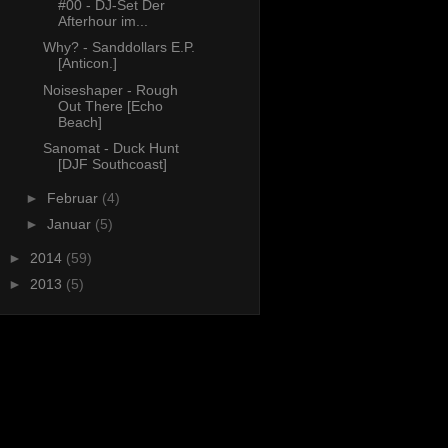
#00 - DJ-Set Der
Afterhour im...
Why? - Sanddollars E.P.
[Anticon.]
Noiseshaper - Rough
Out There [Echo
Beach]
Sanomat - Duck Hunt
[DJF Southcoast]
►
Februar
(4)
►
Januar
(5)
►
2014
(59)
►
2013
(5)