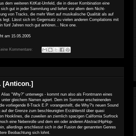
us dem weiteren KitKat-Umfeld, die in dieser Kombination eine
sich gut in jeder Sammlung und liefert vor allem dem Nicht-
ng von Tracks, die mehr Wert auf musikalische Qualität als auf
 legt. Lässt sich im Gegensatz zu vielen anderen Compilations mit
in fünf Jahren noch gut anhören... Nice one.
icht am
15
.0
5
.2005
eine Kommentare:
 [Anticon.]
em Alias "Why?" unterwegs - kommt nun also als Frontmann eines
das unter gleichem Namen agiert. Dem im Sommer erscheinenden
die vorliegende 8-Track E.P. vorangestellt, die Why?'s neuen Sound
auf der Grenze zum beschleunigten Erzählerstil über quasi
n Hooklines, die zuweilen an ziemlich spacigen California Surfrock
 noch eine Nebenrolle und dem ein oder anderen
AbstractHipHop-
in, allerdings erschliesst sich in der Fusion der genannten Genres
tere Beobachtung sich lohnt.