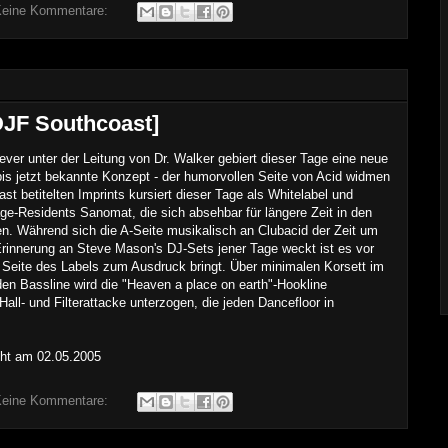
eine Kommentare:
DJF Southcoast]
ever unter der Leitung von Dr. Walker gebiert dieser Tage eine neue
bis jetzt bekannte Konzept - der humorvollen Seite von Acid widmen
t betitelten Imprints kursiert dieser Tage als Whitelabel und
ge-Residents Sanomat, die sich absehbar für längere Zeit in den
en. Während sich die A-Seite musikalisch an Clubacid der Zeit um
Erinnerung an Steve Mason's DJ-Sets jener Tage weckt ist es vor
e Seite des Labels zum Ausdruck bringt. Über minimalen Korsett im
den Bassline wird die "Heaven a place on earth"-Hookline
all- und Filterattacke unterzogen, die jeden Dancefloor in
icht am
02
.0
5
.2005
eine Kommentare: