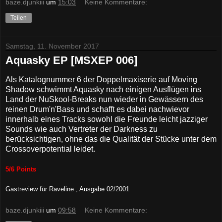
baze.djunkiii
um
15:03
Keine Kommentare:
Teilen
Samstag, 11. November 2017
Aquasky EP [MSXEP 006]
Als Katalognummer 6 der Doppelmaxiserie auf Moving
Shadow schwimmt Aquasky nach einigen Ausflügen ins
Land der NuSkool-Breaks nun wieder in Gewässern des
reinen Drum'n'Bass und schafft es dabei nachwievor
innerhalb eines Tracks sowohl die Freunde leicht jazziger
Sounds wie auch Vertreter der Darkness zu
berücksichtigen, ohne das die Qualität der Stücke unter dem
Crossoverpotential leidet.
5/6 Points
Gastreview für
Raveline , Ausgabe 02/2001
baze.djunkiii
um
09:58
Keine Kommentare: