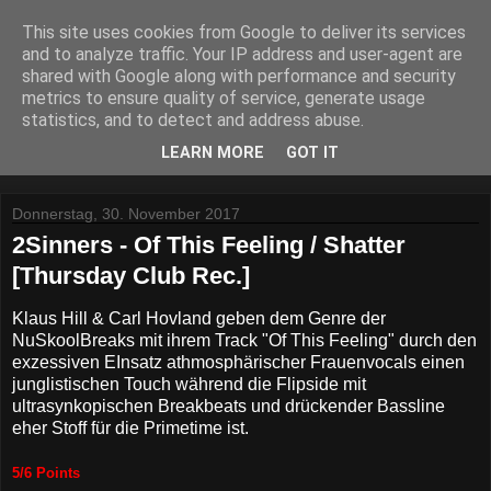
This site uses cookies from Google to deliver its services
Lost Reviews From The
and to analyze traffic. Your IP address and user-agent are
shared with Google along with performance and security
Archive
metrics to ensure quality of service, generate usage
statistics, and to detect and address abuse.
Was nach der Deadline übrig blieb.
LEARN MORE
GOT IT
Donnerstag, 30. November 2017
2Sinners - Of This Feeling / Shatter
[Thursday Club Rec.]
Klaus Hill & Carl Hovland geben dem Genre der
NuSkoolBreaks mit ihrem Track "Of This Feeling" durch den
exzessiven EInsatz athmosphärischer Frauenvocals einen
junglistischen Touch während die Flipside mit
ultrasynkopischen Breakbeats und drückender Bassline
eher Stoff für die Primetime ist.
5/6 Points