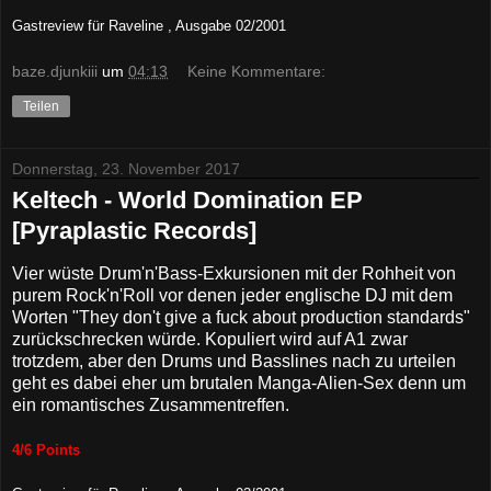
Gastreview für
Raveline , Ausgabe 02/2001
baze.djunkiii
um
04:13
Keine Kommentare:
Teilen
Donnerstag, 23. November 2017
Keltech - World Domination EP
[Pyraplastic Records]
Vier wüste Drum'n'Bass-Exkursionen mit der Rohheit von
purem Rock'n'Roll vor denen jeder englische DJ mit dem
Worten "They don't give a fuck about production standards"
zurückschrecken würde. Kopuliert wird auf A1 zwar
trotzdem, aber den Drums und Basslines nach zu urteilen
geht es dabei eher um brutalen Manga-Alien-Sex denn um
ein romantisches Zusammentreffen.
4/6 Points