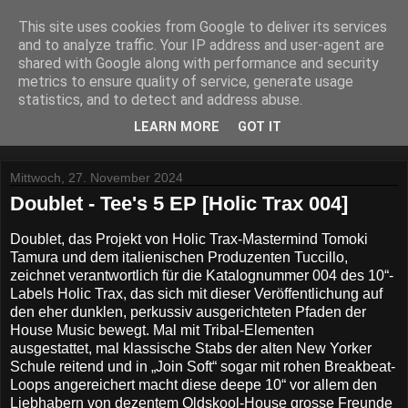
This site uses cookies from Google to deliver its services
Lost Reviews From The
and to analyze traffic. Your IP address and user-agent are
shared with Google along with performance and security
Archive
metrics to ensure quality of service, generate usage
statistics, and to detect and address abuse.
Was nach der Deadline übrig blieb.
LEARN MORE
GOT IT
Mittwoch, 27. November 2024
Doublet - Tee's 5 EP [Holic Trax 004]
Doublet, das Projekt von Holic Trax-Mastermind Tomoki
Tamura und dem italienischen Produzenten Tuccillo,
zeichnet verantwortlich für die Katalognummer 004 des 10“-
Labels Holic Trax, das sich mit dieser Veröffentlichung auf
den eher dunklen, perkussiv ausgerichteten Pfaden der
House Music bewegt. Mal mit Tribal-Elementen
ausgestattet, mal klassische Stabs der alten New Yorker
Schule reitend und in „Join Soft“ sogar mit rohen Breakbeat-
Loops angereichert macht diese deepe 10“ vor allem den
Liebhabern von dezentem Oldskool-House grosse Freunde