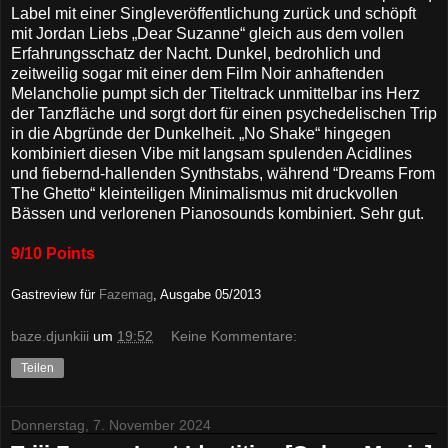
Label mit einer Singleveröffentlichung zurück und schöpft
mit Jordan Liebs „Dear Suzanne“ gleich aus dem vollen
Erfahrungsschatz der Nacht. Dunkel, bedrohlich und
zeitweilig sogar mit einer dem Film Noir anhaftenden
Melancholie pumpt sich der Titeltrack unmittelbar ins Herz
der Tanzfläche und sorgt dort für einen psychedelischen Trip
in die Abgründe der Dunkelheit. „No Shake“ hingegen
kombiniert diesen Vibe mit langsam spulenden Acidlines
und fiebernd-hallenden Synthstabs, während “Dreams From
The Ghetto“ kleinteiligen Minimalismus mit druckvollen
Bässen und verlorenen Pianosounds kombiniert. Sehr gut.
9/10 Points
Gastreview für
Fazemag
, Ausgabe 05/2013
baze.djunkiii
um
19:52
Keine Kommentare:
Teilen
Donnerstag, 7. November 2024