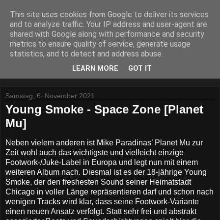
This site uses cookies from Google to deliver its services
Lost Reviews From The
and to analyze traffic. Your IP address and user-agent are
shared with Google along with performance and security
Archive
metrics to ensure quality of service, generate usage
statistics, and to detect and address abuse.
Was nach der Deadline übrig blieb.
LEARN MORE
GOT IT
Samstag, 6. November 2021
Young Smoke - Space Zone [Planet
Mu]
Neben vielem anderen ist Mike Paradinas’ Planet Mu zur
Zeit wohl auch das wichtigste und vielleicht einzige
Footwork-/Juke-Label in Europa und legt nun mit einem
weiteren Album nach. Diesmal ist es der 18-jährige Young
Smoke, der den freshesten Sound seiner Heimatstadt
Chicago in voller Länge repräsentieren darf und schon nach
wenigen Tracks wird klar, dass seine Footwork-Variante
einen neuen Ansatz verfolgt. Statt sehr frei und abstrakt