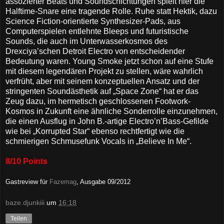
assozierter Beats und Soundschichtungen spielt hier die
Halftime-Snare eine tragende Rolle. Ruhe statt Hektik, dazu
Science Fiction-orientierte Synthesizer-Pads, aus
Computerspielen entlehnte Bleeps und futuristische
Sounds, die auch im Unterwasserkosmos des
Drexciya’schen Detroit Electro von entscheidender
Bedeutung waren. Young Smoke jetzt schon auf eine Stufe
mit diesem legendären Projekt zu stellen, wäre wahrlich
verfrüht, aber mit seinem konzeptuellen Ansatz und der
stringenten Soundästhetik auf „Space Zone“ hat er das
Zeug dazu, im hermetisch geschlossenen Footwork-
Kosmos in Zukunft eine ähnliche Sonderrolle einzunehmen,
die einen Ausflug in John B.-artige Electro’n’Bass-Gefilde
wie bei „Korrupted Star“ ebenso rechtfertigt wie die
schmierigen Schmusefunk Vocals in „Believe In Me“.
8/10 Points
Gastreview für
Fazemag
, Ausgabe 09/2012
baze.djunkiii
um
16:18
Teilen