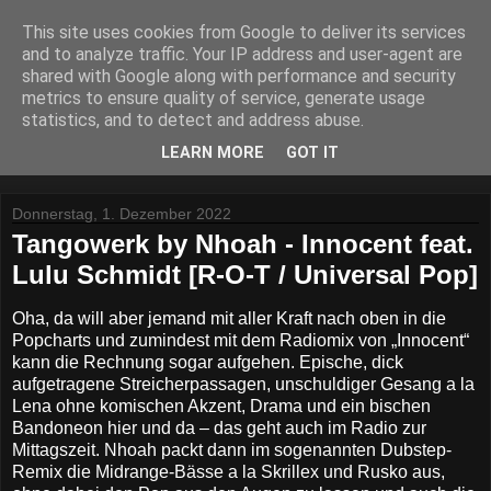
This site uses cookies from Google to deliver its services
Lost Reviews From The
and to analyze traffic. Your IP address and user-agent are
shared with Google along with performance and security
Archive
metrics to ensure quality of service, generate usage
statistics, and to detect and address abuse.
Was nach der Deadline übrig blieb.
LEARN MORE
GOT IT
Donnerstag, 1. Dezember 2022
Tangowerk by Nhoah - Innocent feat.
Lulu Schmidt [R-O-T / Universal Pop]
Oha, da will aber jemand mit aller Kraft nach oben in die
Popcharts und zumindest mit dem Radiomix von „Innocent“
kann die Rechnung sogar aufgehen. Epische, dick
aufgetragene Streicherpassagen, unschuldiger Gesang a la
Lena ohne komischen Akzent, Drama und ein bischen
Bandoneon hier und da – das geht auch im Radio zur
Mittagszeit. Nhoah packt dann im sogenannten Dubstep-
Remix die Midrange-Bässe a la Skrillex und Rusko aus,