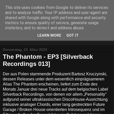
This site uses cookies from Google to deliver its services
Lost Reviews From The
and to analyze traffic. Your IP address and user-agent are
shared with Google along with performance and security
Archive
metrics to ensure quality of service, generate usage
statistics, and to detect and address abuse.
Was nach der Deadline übrig blieb.
LEARN MORE
GOT IT
Donnerstag, 23. März 2023
The Phantom - EP3 [Silverback
Recordings 013]
Der aus Polen stammende Produzent Bartosz Kruczynski,
dessen Releases unter dem wesentlich einprägsameren
Alias The Phantom erscheinen, liefert zum Ende des
Monats Januar drei neue Tracks auf dem belgischen Label
Silverback Recordings, von denen vor allem „Personality“
aufgrund seiner ultraklassischen DiscoHouse-Ausrichtung
inklusive analoger Chords, einer lang gestreckten Future
Garage / Broken House-orientierten Introsequenz und im