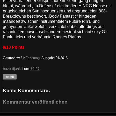
Filter verhallender Gospelchöre im Gehörgang hängen
bleibt, während „La Defense“ elektroiden HiNRG House mit
engelsgleichen Synthsequenzen und abgrundtiefen 808-
Breakdowns beschwört. „Body Fantastic“ hingegen
mäandert zwischen instrumentalem Future R'n'B und
gelayertem Juke-Gefühl, verzichtet dabei allerdings auf
rasante Tempowechsel sondern besinnt sich auf sexy G-
Funk-Licks und verträumte Rhodes Pianos.
9/10 Points
Gastreview für
Fazemag
, Ausgabe 01/2013
baze.djunkiii
um
19:27
Teilen
Keine Kommentare:
Kommentar veröffentlichen