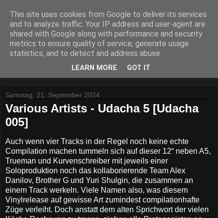
This site uses cookies from Google to deliver its services
Lost Reviews From The
and to analyze traffic. Your IP address and user-agent are
shared with Google along with performance and security
Archive
metrics to ensure quality of service, generate usage
statistics, and to detect and address abuse.
Was nach der Deadline übrig blieb.
LEARN MORE
GOT IT
Samstag, 21. September 2024
Various Artists - Udacha 5 [Udacha
005]
Auch wenn vier Tracks in der Regel noch keine echte
Compilation machen tummeln sich auf dieser 12“ neben A5,
Trueman und Kurvenschreiber mit jeweils einer
Soloproduktion noch das kollaborierende Team Alex
Danilov, Brother G und Yuri Shulgin, die zusammen an
einem Track werkeln. Viele Namen also, was diesem
Vinylrelease auf gewisse Art zumindest compilationhafte
Züge verleiht. Doch anstatt dem alten Sprichwort der vielen