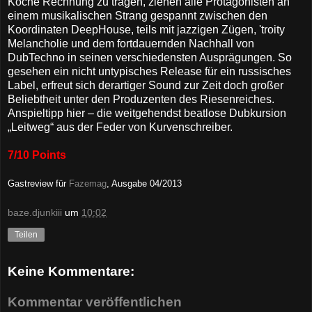
Köche Rechnung zu tragen, ziehen alle Protagonisten an
einem musikalischen Strang gespannt zwischen den
Koordinaten DeepHouse, teils mit jazzigen Zügen, 'troity
Melancholie und dem fortdauernden Nachhall von
DubTechno in seinen verschiedensten Ausprägungen. So
gesehen ein nicht untypisches Release für ein russisches
Label, erfreut sich derartiger Sound zur Zeit doch großer
Beliebtheit unter den Produzenten des Riesenreiches.
Anspieltipp hier – die weitgehendst beatlose Dubkursion
„Leitweg“ aus der Feder von Kurvenschreiber.
7/10 Points
Gastreview für
Fazemag
, Ausgabe 04/2013
baze.djunkiii
um
10:02
Teilen
Keine Kommentare:
Kommentar veröffentlichen