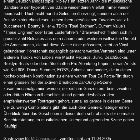
einem Deutschlandgastspiel Ripley's im letzten Jahr - die musikalische
Bandbreite der hyperaktiven DJane wieder,deren Vielfalt immer wieder
überrascht. Doch nicht nur die Selection überzeugt, sondern auch der
Ansatz hinter ebendieser - neben ihren persönlichen Favorites wie z.b.
Buccaneer f. Bounty Killer & TDK's "Real Badman", Current Value's
"These Engines" oder Istari Lasterfahrer's "Brainwashed" finden sich in
grosser Zahl Releases aus dem näheren oder weiteren weltweiten Umfeld
der Amerikanerin, die auf diese Weise einer grösseren, nicht an Vinyl
gebundenen Hörerschaft zugänglich gemacht werden.Vertreten sind unter
anderem Tracks von Labels wie Mashit Records, Junk, Death$ucker,
Broklyn Beats oder dem rätselhaften Pro.Atomkrieg-Imprint, sowie Artists
wie Kid 606, Donna Summer, EOSS, Aphasic und andere, die in dieser
hochexplosiven Kombination zu einem wahren Tour De Force-Ritt durch
einen grossen Teil der aktiven Breakcore/DarkJungle-Szene
zusammenamalgamiert werden, der sich im Ganzen erst beim zweiten
oder dritten Hören voll erschliesst und gerade deshalb zu den
empfehlenswerten Tonträgern gehört, zumal es gerade in diesem Genre
viel zu wenig Compilations gibt, die auch dem Genre-Einsteiger einen
Überblick über das Geschehen in dieser doch sehr abseits der normalen
Berichterstattung im musikalischen Untergrund agierenden Szene geben.
Kauftip!
Gastreview für
M-Co
nspiracy
, veröffentlicht am
1
1
.0
4
.2005