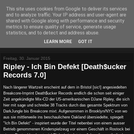
This site uses cookies from Google to deliver its services
Lost Reviews From The
and to analyze traffic. Your IP address and user-agent are
shared with Google along with performance and security
Archive
metrics to ensure quality of service, generate usage
statistics, and to detect and address abuse.
Was nach der Deadline übrig blieb.
LEARN MORE
GOT IT
Freitag, 30. Januar 2015
Ripley - Ich Bin Defekt [Death$ucker
Records 7.0]
Nach längerer Wartzeit erscheint auf dem in Bristol [sic!] angesiedelten
Breakcore-Imprint Death$ucker Records endlich die schon seit einiger
Zeit angekündigte Mix-CD der US-amerikanischen DJane Ripley, die sich
hier mit sage und schreibe 38 Tracks durch das gesamte Spektrum von
DarkJungle bis Breakcore mixt. Aufgenommen in Brooklyn/NYC von wo
aus sie mittlerweile ins beschaulichere Oakland übersiedelte, spiegelt
"Ich Bin Defekt" - inspiriert wurde der Titel nebenbei von einem ausser
Betrieb genommenen Kinderspielzeug vor einem Geschäft in Rostock bei