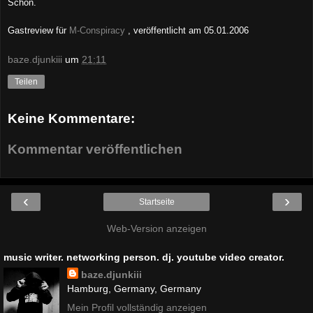
Schön.
Gastreview für
M-Co
nspiracy
, veröffentlicht
am
05
.
01
.200
6
baze.djunkiii
um
21:11
Teilen
Keine Kommentare:
Kommentar veröffentlichen
‹
›
Startseite
Web-Version anzeigen
music writer. networking person. dj. youtube video creator.
baze.djunkiii
Hamburg, Germany, Germany
Mein Profil vollständig anzeigen