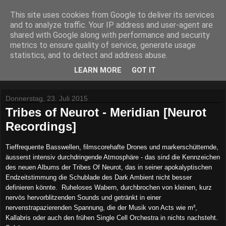
This site uses cookies from Google to deliver its services
Lost Reviews From The
and to analyze traffic. Your IP address and user-agent are
shared with Google along with performance and security
Archive
metrics to ensure quality of service, generate usage
statistics, and to detect and address abuse.
Was nach der Deadline übrig blieb.
LEARN MORE
GOT IT
Donnerstag, 23. Juli 2015
Tribes of Neurot - Meridian [Neurot
Recordings]
Tieffrequente Basswellen, filmscorehafte Drones und markerschütternde,
äusserst intensiv durchdringende Atmosphäre - das sind die Kennzeichen
des neuen Albums der Tribes Of Neurot, das in seiner apokalyptischen
Endzeitstimmung die Schublade des Dark Ambient nicht besser
definieren könnte.
Ruheloses Wabern, durchbrochen von kleinen, kurz
nervös hervorblitzenden Sounds und getränkt in einer
nervenstrapazierenden Spannung, die der Musik von Acts wie m²,
Kallabris oder auch den frühen Single Cell Orchestra in nichts nachsteht.