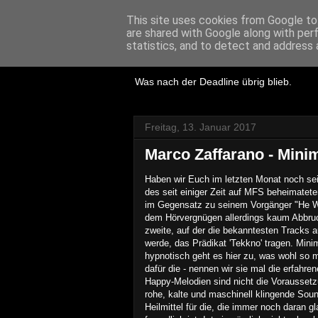
This site uses cookies from Google to 
are shared with Google along with per
Lost Reviews
statistics, and to detect and address 
Was nach der Deadline übrig blieb.
Freitag, 13. Januar 2017
Marco Zaffarano - Mini
Haben
wir
Euch im letz
ten Monat noch se
des seit einige
r
Zeit auf MFS beh
eimatete
im Gegensatz zu seinem Vorgänger "He
dem Hörvergnügen allerdings kaum
Abbruc
zweite, auf der die bekanntesten Tracks a
werde
, das Prädikat 'Tekkno' tragen
. Mini
hypnotisch geht es hier zu, was wohl s
dafür die - nennen wir sie mal die erfahren
H
appy-Melodien sind nicht die Voraussetz
rohe, kalte und maschinell klingende Soun
Heilmittel für die
, die immer noch daran gl