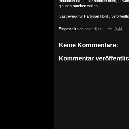
freundlich ist. Ist sie nämlich nicht, ob
glauben machen wollen.
Gastreview für
Partysan N
ord
, veröffentl
Eingestellt von
baze.djunkiii
um
19:44
Keine Kommentare:
Kommentar veröffentli