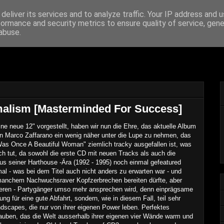
deliver its services and to analyze traffic. Your IP address and 
formance and security metrics to ensure quality of service, gen
 From The Archive
abuse.
malism [Masterminded For Success]
ine n
eue 12" vorgestell
t, haben wir nun die Ehre, das aktuelle Album
n Marco Zaf
farano ein wenig näher unter die Lupe zu nehmen, das
 Was
Once A Beautiful Woman" ziemlich tracky ausgefallen
ist, was
h tut, da sowohl die erste CD mit neuen Tracks als auch die
us seiner Harthouse -Ära (1992 - 1995) noch einmal gefea
tured
mal - was bei dem Ti
tel auch nicht anders zu erwarten war - und
o manchem Nachwuchsraver Kopfzerbrechen bereiten
dürfte, aber
ere
n
- Partygänger umso mehr ansprechen wird, denn einprägs
ame
ung f
ür eine gute Abfahrt, sondern, wie in diesem Fa
ll, teil sehr
dscapes, die nur von ihrer eig
enen Power lebe
n. Perfektes
auben, das die Welt ausserhalb ihrer eig
enen vier Wände warm
und