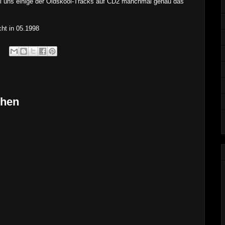
wohl uns einige der Oldskool-Tracks auf CD2 manchmal genau
das
icht
in
0
5
.
1998
chen