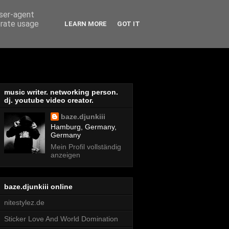
user-agent
erate usage
LEARN MORE
GOT IT
music writer. networking person.
dj. youtube video creator.
baze.djunkiii
Hamburg, Germany,
Germany
Mein Profil vollständig
anzeigen
baze.djunkiii online
nitestylez.de
Sticker Love And World Domination