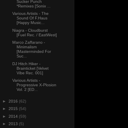
Sucker Punch
*Remixes [Sonix ...
Various Artists - The
Sound Of F.Haus
[Happy Music...
Niagra - Cloudburst
[Fuel Rec. / EastWest]
Marco Zaffarano -
Minimalism
[Masterminded For
Suc...
DJ Hitch Hiker -
Brainticket [Velvet
Vibe Rec. 001]
Various Artists -
Progressive X-Plosion
Vol. 2 [ED...
►
2016
(62)
►
2015
(54)
►
2014
(59)
►
2013
(5)