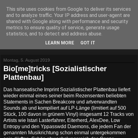
This site uses cookies from Google to deliver its services
Lost Reviews From The
and to analyze traffic. Your IP address and user-agent are
shared with Google along with performance and security
Archive
metrics to ensure quality of service, generate usage
statistics, and to detect and address abuse.
Was nach der Deadline übrig blieb.
LEARN MORE
GOT IT
Montag, 5. August 2019
Bio[me]tricks [Sozialistischer
Plattenbau]
Das hanseatische Imprint Sozialistischer Plattenbau liefert
wieder einmal eines seiner beim Rezensenten beliebten
Statements in Sachen Breakcore und artverwandten
Sounds ab und kompiliert auf LP-Länge (limitiert auf 500
Stück, 100 davon in grünem Vinyl) insgesamt 12 Tracks von
Artists wie Istari Lasterfahrer, Eiterherd, AlexDee, Low
Entropy und den Yppasswdd Daemons, die jedem Fan der
genannten Musikrichtung schon einmal untergekommen