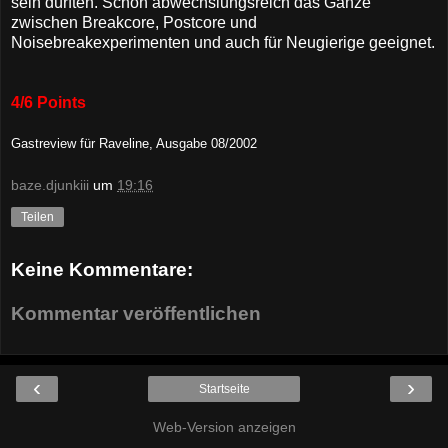
sein dürften. Schön abwechslungsreich das Ganze
zwischen Breakcore, Postcore und
Noisebreakexperimenten und auch für Neugierige geeignet.
4/6 Points
Gastreview für
Raveline, Ausgabe 08/2002
baze.djunkiii
um
19:16
Teilen
Keine Kommentare:
Kommentar veröffentlichen
‹
›
Startseite
Web-Version anzeigen