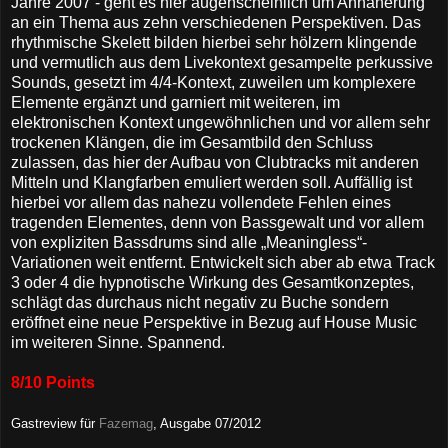
Jahre 2007 - geht es hier augenscheinlich um Annäherung
an ein Thema aus zehn verschiedenen Perspektiven. Das
rhythmische Skelett bilden hierbei sehr hölzern klingende
und vermutlich aus dem Livekontext gesampelte perkussive
Sounds, gesetzt im 4/4-Kontext, zuweilen um komplexere
Elemente ergänzt und garniert mit weiteren, im
elektronischen Kontext ungewöhnlichen und vor allem sehr
trockenen Klängen, die im Gesamtbild den Schluss
zulassen, das hier der Aufbau von Clubtracks mit anderen
Mitteln und Klangfarben emuliert werden soll. Auffällig ist
hierbei vor allem das nahezu vollendete Fehlen eines
tragenden Elementes, denn von Bassgewalt und vor allem
von expliziten Bassdrums sind alle „Meaningless“-
Variationen weit entfernt. Entwickelt sich aber ab etwa Track
3 oder 4 die hypnotische Wirkung des Gesamtkonzeptes,
schlägt das durchaus nicht negativ zu Buche sondern
eröffnet eine neue Perspektive in Bezug auf House Music
im weiteren Sinne. Spannend.
8/10 Points
Gastreview für
Fazemag
, Ausgabe 07/2012