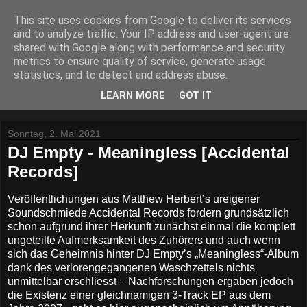
This site uses cookies from Google to deliver its services
Lost Reviews From The
and to analyze traffic. Your IP address and user-agent are
shared with Google along with performance and security
Archive
metrics to ensure quality of service, generate usage
statistics, and to detect and address abuse.
Was nach der Deadline übrig blieb.
LEARN MORE
GOT IT
Sonntag, 2. Mai 2021
DJ Empty - Meaningless [Accidental
Records]
Veröffentlichungen aus Matthew Herbert’s ureigener
Soundschmiede Accidental Records fordern grundsätzlich
schon aufgrund ihrer Herkunft zunächst einmal die komplett
ungeteilte Aufmerksamkeit des Zuhörers und auch wenn
sich das Geheimnis hinter DJ Empty’s „Meaningless“-Album
dank des verlorengegangenen Waschzettels nichts
unmittelbar erschliesst – Nachforschungen ergaben jedoch
die Existenz einer gleichnamigen 3-Track EP aus dem