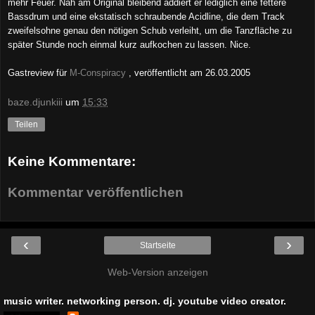
mehr Feuer. Nah am Original bleibend addiert er lediglich eine fettere
Bassdrum und eine ekstatisch schraubende Acidline, die dem Track
zweifelsohne genau den nötigen Schub verleiht, um die Tanzfläche zu
später Stunde noch einmal kurz aufkochen zu lassen. Nice.
Gastreview für
M-Co
nspiracy
, veröffentlicht am
26
.0
3
.2005
baze.djunkiii
um
15:33
Teilen
Keine Kommentare:
Kommentar veröffentlichen
‹
›
Startseite
Web-Version anzeigen
music writer. networking person. dj. youtube video creator.