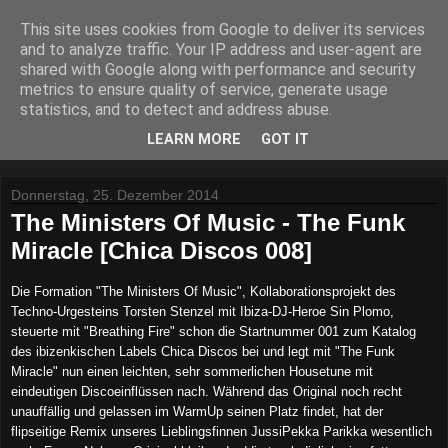
This site uses cookies from Google to deliver its services
Lost Reviews From The
and to analyze traffic. Your IP address and user-agent are
shared with Google along with performance and security
Archive
metrics to ensure quality of service, generate usage
statistics, and to detect and address abuse.
Was nach der Deadline übrig blieb.
LEARN MORE
GOT IT
Donnerstag, 25. Dezember 2014
The Ministers Of Music - The Funk
Miracle [Chica Discos 008]
Die Formation "The Ministers Of Music", Kollaborationsprojekt des
Techno-Urgesteins Torsten Stenzel mit Ibiza-DJ-Heroe Sin Plomo,
steuerte mit "Breathing Fire" schon die Startnummer 001 zum Katalog
des ibizenkischen Labels Chica Discos bei und leg
t
mit "The Funk
Miracle" nun einen leichten, sehr sommerlichen Housetune mit
eindeutigen Discoeinflüssen nach. Während das Original noch recht
unauffällig und gelassen im WarmUp seinen Platz findet, hat der
flipseitige Remix unseres Lieblingsfinnen JussiPekka Parikka wesentlich