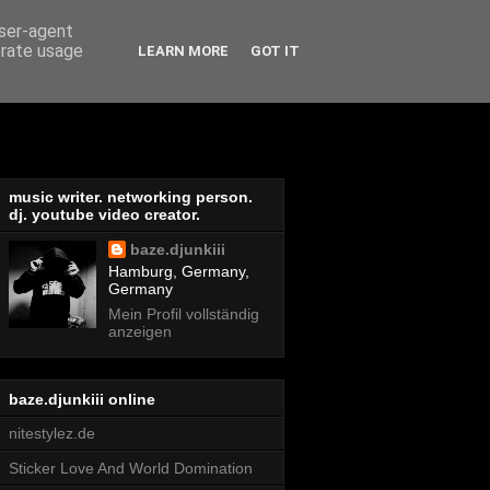
user-agent
erate usage
LEARN MORE
GOT IT
music writer. networking person.
dj. youtube video creator.
baze.djunkiii
Hamburg, Germany,
Germany
Mein Profil vollständig
anzeigen
baze.djunkiii online
nitestylez.de
Sticker Love And World Domination