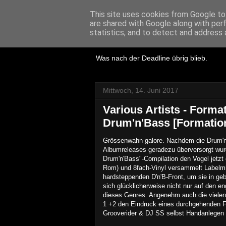
This site uses cookies from Google to 
are shared with Google along with per
Lost Reviews
statistics, and to detect and address 
Was nach der Deadline übrig blieb.
Mittwoch, 14. Juni 2017
Various Artists - Form
Drum'n'Bass [Formatio
Grössenwahn galore. Nachdem die Drum'n'
Albumreleases geradezu überversorgt wurd
Drum'n'Bass"-Compilation den Vogel jetzt 
Rom) und 8fach-Vinyl versammelt Labelmi
hardsteppenden D'n'B-Front, um sie in geb
sich glücklicherweise nicht nur auf den e
dieses Genres. Angenehm auch die vielen 
1 +2 den Eindruck eines durchgehenden 
Grooverider & DJ SS selbst Handanlegen u