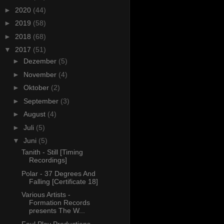
►
2020
(44)
►
2019
(58)
►
2018
(68)
▼
2017
(51)
►
Dezember
(5)
►
November
(4)
►
Oktober
(2)
►
September
(3)
►
August
(4)
►
Juli
(5)
▼
Juni
(5)
Tanith - Still [Timing
Recordings]
Polar - 37 Degrees And
Falling [Certificate 18]
Various Artists -
Formation Records
presents The W...
Foul Play Productions -