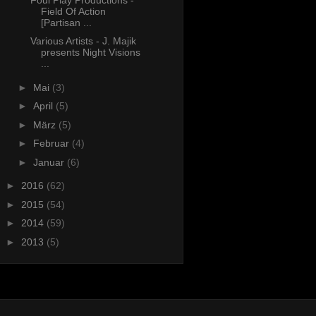
Field Of Action
[Partisan ...
Various Artists - J. Majik
presents Night Visions
...
►
Mai
(3)
►
April
(5)
►
März
(5)
►
Februar
(4)
►
Januar
(6)
►
2016
(62)
►
2015
(54)
►
2014
(59)
►
2013
(5)