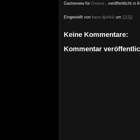
Gastreview für
Groove
, veröffentlicht
in 
Eingestellt von
baze.djunkiii
um
13:52
Keine Kommentare:
Kommentar veröffentli