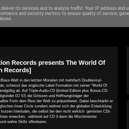
deliver its services and to analyze traffic. Your IP address and 
formance and security metrics to ensure quality of service, gen
 From The Archive
abuse.
ation Records presents The World Of
n Records]
Bass-Welt in den letzten Monaten mit mehrfach Doublevinyl-
e, schiesst das englische Label Formation mit seiner "World Of
endgültig ab. Auf Triple-Audio-CD (limited Edition plus Bonus-CD-
tgründer DJ SS die Grössen und Hoffnungsträger der
allter Form dem Rest der Welt zu präsentieren. Dabei beschränkt er
nglischen Inner Circle sondern widmet sich der globalen Entwicklung
kurzen Interludes, die selbst bei den nicht wirklich gemixten CDs
Flows erwecken, während auf CD 3 dann die Mischmeister
nd wahre Skillz offenbaren.