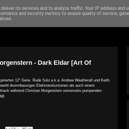
deliver its services and to analyze traffic. Your IP address and 
formance and security metrics to ensure quality of service, gen
 From The Archive
abuse.
orgenstern - Dark Eldar [Art Of
irierten 12"-Serie. Rude Solo a.k.a. Andrew Weatherall und Keith
owohl drumnbassigen Elektroexkursionen als auch einem
enttrack während Christian Morgenstern seinerseits pumpenden
ägt.
1