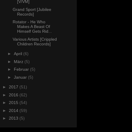
[V/VM]
Grand Sport [Jubilee
Records]
Rotator - He Who
Makes A Beast Of
Himself Gets Rid...
Various Artists [Crippled
Children Records]
►
April
(6)
►
März
(5)
►
Februar
(5)
►
Januar
(5)
►
2017
(51)
►
2016
(62)
►
2015
(54)
►
2014
(59)
►
2013
(5)