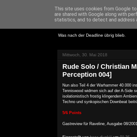
This site uses cookies from Google to 
are shared with Google along with per
Lost Reviews
statistics, and to detect and address 
Was nach der Deadline übrig blieb.
Mittwoch, 30. Mai 2018
Rude Solo / Christian M
Perception 004]
Nun also Teil 4 der Warhammer 40.000 insp
Tenniswood widmen sich auf der A-Side s
isolationistisch frostig klingendem Ambi
Techno und synkopischen Downbeat beitr
5/6 Points
Gastreview für
Raveline, Ausgabe 08/200