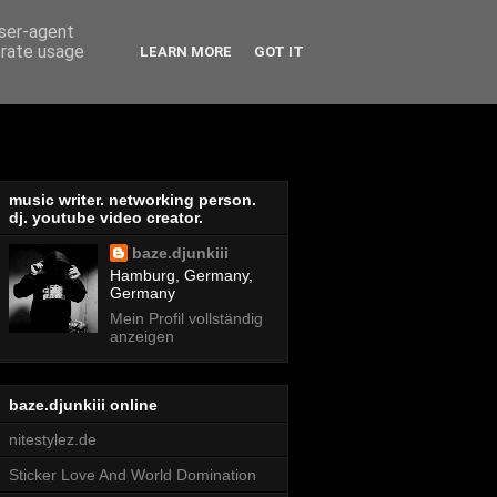
user-agent
erate usage
LEARN MORE
GOT IT
music writer. networking person.
dj. youtube video creator.
baze.djunkiii
Hamburg, Germany,
Germany
Mein Profil vollständig
anzeigen
baze.djunkiii online
nitestylez.de
Sticker Love And World Domination