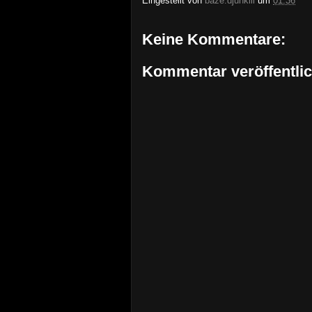
Eingestellt von
baze.djunkiii
um
01:36
Keine Kommentare:
Kommentar veröffentli