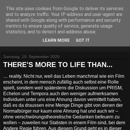
This site uses cookies from Google to deliver its services
Lost Reviews From The
and to analyze traffic. Your IP address and user-agent are
shared with Google along with performance and security
Archive
metrics to ensure quality of service, generate usage
statistics, and to detect and address abuse.
Was nach der Deadline übrig blieb.
LEARN MORE
GOT IT
Samstag, 19. September 2020
THERE'S MORE TO LIFE THAN...
… reality. Nicht nur, weil das Leben manchmal wie ein Film
erscheint, in dem mensch zufällig auch selbst eine Rolle
spielt, sondern weil spätestens die Diskussion um PRISM,
Echelon und Tempora auch den weniger aufmerksamen
Individuen unter uns eine Ahnung davon vermittelt haben,
daß es da draussen eine Menge Dinge gibt von denen der
Normalbürger nur kaum eine Ahnung hat und auch wir –
ohne verschwörungstheoretische Gedanken befeuern zu
wollen – zuweilen nur Statisten in einem Film sind, bei dem
Andere Regie führen. Aus diesem Grund geht es in dieser