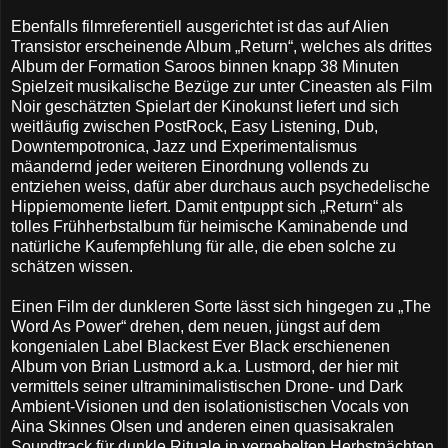
Ebenfalls filmreferentiell ausgerichtet ist das auf Alien
Transistor erscheinende Album „Return“, welches als drittes
Album der Formation Saroos binnen knapp 38 Minuten
Spielzeit musikalische Bezüge zur unter Cineasten als Film
Noir geschätzten Spielart der Kinokunst liefert und sich
weitläufig zwischen PostRock, Easy Listening, Dub,
Downtempotronica, Jazz und Experimentalismus
mäandernd jeder weiteren Einordnung vollends zu
entziehen weiss, dafür aber durchaus auch psychedelische
Hippiemomente liefert. Damit entpuppt sich „Return“ als
tolles Frühherbstalbum für heimische Kaminabende und
natürliche Kaufempfehlung für alle, die eben solche zu
schätzen wissen.
Einen Film der dunkleren Sorte lässt sich hingegen zu „The
Word As Power“ drehen, dem neuen, jüngst auf dem
kongenialen Label Blackest Ever Black erschienenen
Album von Brian Lustmord a.k.a. Lustmord, der hier mit
vermittels seiner ultraminimalistischen Drone- und Dark
Ambient-Visionen und den isolationistischen Vocals von
Aina Skinnes Olsen und anderen einen quasisakralen
Soundtrack für dunkle Rituale in vernebelten Herbstnächten