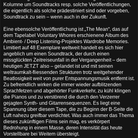
Kolumne um Soundtracks resp. solche Veröffentlichungen,
die eigentlich als solche prädestiniert sind oder vorgeben,
Soundtrack zu sein – wenn auch in der Zukunft.
Eine ebensolche Veröffentlichung ist „The Mean“, das auf
dem Tapelabel Voluntary Whores erschienene Album des
Ambient- / Deep Listening-Projektes Wardrobe Memories.
Limitiert auf 48 Exemplare weltweit handelt es sich hier
angeblich um einen Soundtrack, der durch einen
missglückten Zeitreiseunfall in der Vergangenheit – dem
heutigen JETZT also – gelandet ist und mit seinen
weltraumkalt-fliessenden Strukturen trotz weitgehender
Beatlosigkeit weit von purer Entspannungsmusik entfernt ist.
Zu befremdlich wirken die immer wieder aufblitzenden
Sprachfetzen und abgehörter Funkverkehr, zu kühl klingen
die Pianos und zu verstörend die durch den Verzerrer
gejagten Synth- und Gitarrensequenzen. Es liegt eine
Spannung über diesem Tape, die zu Beginn der B-Seite die
Luft nahezu greifbar verdichtet. Was auch immer das Thema
dieses zukünftigen Films sein mag, es verkörpert
Bedrohung in einem Masse, deren Intensität das heute
Vorstellbare bei Weitem übersteigt.