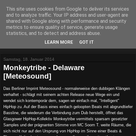
This site uses cookies from Google to deliver its services
Lost Reviews From The
and to analyze traffic. Your IP address and user-agent are
shared with Google along with performance and security
Archive
metrics to ensure quality of service, generate usage
statistics, and to detect and address abuse.
Was nach der Deadline übrig blieb.
LEARN MORE
GOT IT
Samstag, 18. Januar 2014
Monkeytribe - Delaware
[Meteosound]
Das Berliner Imprint Meteosound - normalerweise den dubbigen Klängen
verhaftet - schlägt mit seinem achten Release neue Wege ein und
wendet sich kontemporär dem, sagen wir einfach mal, "Intelligent"
HipHop zu. Auf der Basis eines einfach geloopten Beats mit abgrundtiefer
Bassline, die wiederum die Verbindung zum Dub herstellt, öffnet das
Glasgower HipHop-Kollektiv Monkeytribe vermittels sparsam gesetzter
Samples und der prägnanten Stimme von MC Soom T. weite Räume, die
sich nicht nur auf den Ursprung von HipHop im Sinne einer Beats &