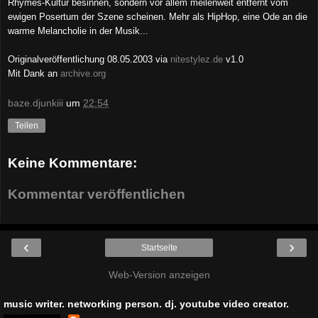
Rhymes-Kultur besinnen, sondern vor allem meilenweit entfernt vom
ewigen Posertum der Szene scheinen. Mehr als HipHop, eine Ode an die
warme Melancholie in der Musik...
Originalveröffentlichung 08.05.2003 via
nitestylez.de
v1.0
Mit Dank an
archive.org
baze.djunkiii
um
22:54
Teilen
Keine Kommentare:
Kommentar veröffentlichen
‹
›
Startseite
Web-Version anzeigen
music writer. networking person. dj. youtube video creator.