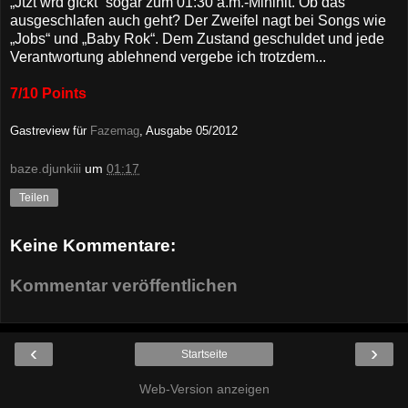
„Jtzt wrd gfckt“ sogar zum 01:30 a.m.-Minihit. Ob das
ausgeschlafen auch geht? Der Zweifel nagt bei Songs wie
„Jobs“ und „Baby Rok“. Dem Zustand geschuldet und jede
Verantwortung ablehnend vergebe ich trotzdem...
7/10 Points
Gastreview für
Fazemag
, Ausgabe 05/2012
baze.djunkiii
um
01:17
Teilen
Keine Kommentare:
Kommentar veröffentlichen
‹
›
Startseite
Web-Version anzeigen