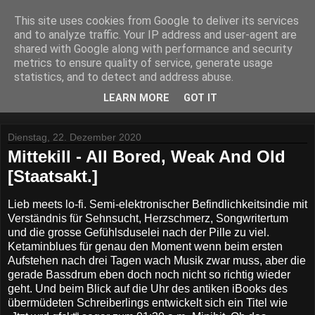
This site uses cookies from Google to deliver its services
Lost Reviews From The
and to analyze traffic. Your IP address and user-agent are
shared with Google along with performance and security
Archive
metrics to ensure quality of service, generate usage
statistics, and to detect and address abuse.
Was nach der Deadline übrig blieb.
LEARN MORE
GOT IT
Dienstag, 22. Dezember 2020
Mittekill - All Bored, Weak And Old
[Staatsakt.]
Lieb meets lo-fi. Semi-elektronischer Befindlichkeitsindie mit
Verständnis für Sehnsucht, Herzschmerz, Songwritertum
und die grosse Gefühlsduselei nach der Pille zu viel.
Ketaminblues für genau den Moment wenn beim ersten
Aufstehen nach drei Tagen wach Musik zwar muss, aber die
gerade Bassdrum eben doch noch nicht so richtig wieder
geht. Und beim Blick auf die Uhr des antiken iBooks des
übermüdeten Schreiberlings entwickelt sich ein Titel wie